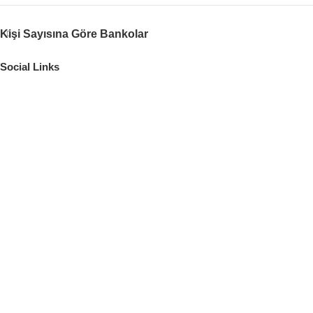
Kişi Sayısına Göre Bankolar
Social Links
Adres
619/1 SOK. NO:16/18 A BUCA İZMİR
İletişim
argetaofis@gmail.com
(532) 401 17 11
Social Links
Instagram
Safety Payments