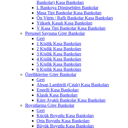
Bankolar) Kasa Bankoları
L Bankoya Dönüşebilen Bankolar
Masa Tipi Bankolar Kasa Bankoları
Ön Vitrin / Raflı Bankolar Kasa Bankoları
Yüksek Kasalı Kasa Bankoları
V Kasa Tipi Bankolar Kasa Bankoları
Personel Sayısına Göre Bankolar
Geri
1 Kişilik Kasa Bankoları
2 Kişilik Kasa Bankoları
3 Kişilik Kasa Bankoları
4 Kişilik Kasa Bankoları
5 Kişilik Kasa Bankoları
6 Kişilik Kasa Bankoları
Özelliklerine Göre Bankolar
Geri
Ahşap Lambirili (Çıtalı) Kasa Bankoları
Engelli Kasa Bankoları
Klasik Kasa Bankoları
Küre Ayaklı Bankolar Kasa Bankoları
Boyutlarına Göre Bankolar
Geri
Küçük Boyutlu Kasa Bankoları
Orta Boyutlu Kasa Bankoları
Büyük Boyutlu Kasa Bankoları