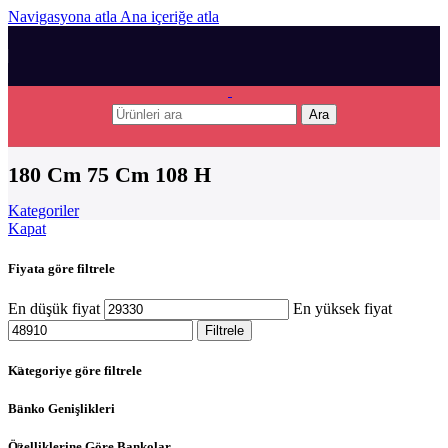
Navigasyona atla
Ana içeriğe atla
Ara
180 Cm 75 Cm 108 H
Kategoriler
Kapat
Fiyata göre filtrele
En düşük fiyat
En yüksek fiyat
Filtrele
Kategoriye göre filtrele
Banko Genişlikleri
Özelliklerine Göre Bankolar