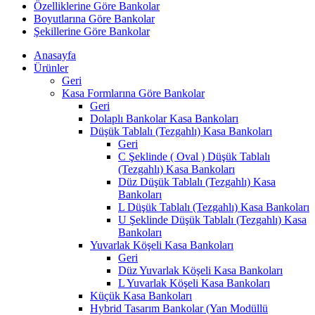
Özelliklerine Göre Bankolar
Boyutlarına Göre Bankolar
Şekillerine Göre Bankolar
Anasayfa
Ürünler
Geri
Kasa Formlarına Göre Bankolar
Geri
Dolaplı Bankolar Kasa Bankoları
Düşük Tablalı (Tezgahlı) Kasa Bankoları
Geri
C Şeklinde ( Oval ) Düşük Tablalı
(Tezgahlı) Kasa Bankoları
Düz Düşük Tablalı (Tezgahlı) Kasa
Bankoları
L Düşük Tablalı (Tezgahlı) Kasa Bankoları
U Şeklinde Düşük Tablalı (Tezgahlı) Kasa
Bankoları
Yuvarlak Köşeli Kasa Bankoları
Geri
Düz Yuvarlak Köşeli Kasa Bankoları
L Yuvarlak Köşeli Kasa Bankoları
Küçük Kasa Bankoları
Hybrid Tasarım Bankolar (Yan Modüllü