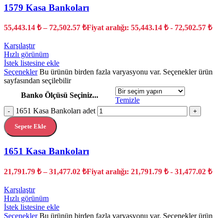
1579 Kasa Bankoları
55,443.14
₺
–
72,502.57
₺
Fiyat aralığı: 55,443.14 ₺ - 72,502.57 ₺
Karşılaştır
Hızlı görünüm
İstek listesine ekle
Seçenekler
Bu ürünün birden fazla varyasyonu var. Seçenekler ürün
sayfasından seçilebilir
Banko Ölçüsü Seçiniz...
Temizle
1651 Kasa Bankoları adet
-
+
Sepete Ekle
1651 Kasa Bankoları
21,791.79
₺
–
31,477.02
₺
Fiyat aralığı: 21,791.79 ₺ - 31,477.02 ₺
Karşılaştır
Hızlı görünüm
İstek listesine ekle
Seçenekler
Bu ürünün birden fazla varyasyonu var. Seçenekler ürün