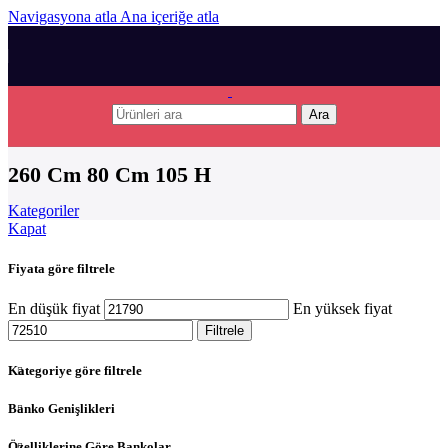
Navigasyona atla
Ana içeriğe atla
Ara
260 Cm 80 Cm 105 H
Kategoriler
Kapat
Fiyata göre filtrele
En düşük fiyat
En yüksek fiyat
Filtrele
Kategoriye göre filtrele
Banko Genişlikleri
Özelliklerine Göre Bankolar