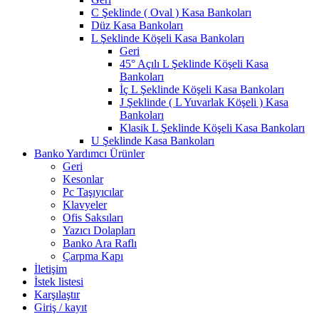
C Şeklinde ( Oval ) Kasa Bankoları
Düz Kasa Bankoları
L Şeklinde Köşeli Kasa Bankoları
Geri
45° Açılı L Şeklinde Köşeli Kasa
Bankoları
İç L Şeklinde Köşeli Kasa Bankoları
J Şeklinde ( L Yuvarlak Köşeli ) Kasa
Bankoları
Klasik L Şeklinde Köşeli Kasa Bankoları
U Şeklinde Kasa Bankoları
Banko Yardımcı Ürünler
Geri
Kesonlar
Pc Taşıyıcılar
Klavyeler
Ofis Saksıları
Yazıcı Dolapları
Banko Ara Raflı
Çarpma Kapı
İletişim
İstek listesi
Karşılaştır
Giriş / kayıt