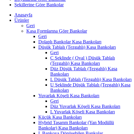
Şekillerine Göre Bankolar
Anasayfa
Ürünler
Geri
Kasa Formlarına Göre Bankolar
Geri
Dolaplı Bankolar Kasa Bankoları
Düşük Tablalı (Tezgahlı) Kasa Bankoları
Geri
C Şeklinde ( Oval ) Düşük Tablalı
(Tezgahlı) Kasa Bankoları
Düz Düşük Tablalı (Tezgahlı) Kasa
Bankoları
L Düşük Tablalı (Tezgahlı) Kasa Bankoları
U Şeklinde Düşük Tablalı (Tezgahlı) Kasa
Bankoları
Yuvarlak Köşeli Kasa Bankoları
Geri
Düz Yuvarlak Köşeli Kasa Bankoları
L Yuvarlak Köşeli Kasa Bankoları
Küçük Kasa Bankoları
Hybrid Tasarım Bankolar (Yan Modüllü
Bankolar) Kasa Bankoları
L Bankoya Dönüşebilen Bankolar