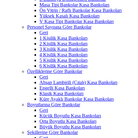
Masa Tipi Bankolar Kasa Bankoları
Ön Vitrin / Raflı Bankolar Kasa Bankoları
Yüksek Kasalı Kasa Bankoları
V Kasa Tipi Bankolar Kasa Bankoları
Personel Sayısına Göre Bankolar
Geri
1 Kişilik Kasa Bankoları
2 Kişilik Kasa Bankoları
3 Kişilik Kasa Bankoları
4 Kişilik Kasa Bankoları
5 Kişilik Kasa Bankoları
6 Kişilik Kasa Bankoları
Özelliklerine Göre Bankolar
Geri
Ahşap Lambirili (Çıtalı) Kasa Bankoları
Engelli Kasa Bankoları
Klasik Kasa Bankoları
Küre Ayaklı Bankolar Kasa Bankoları
Boyutlarına Göre Bankolar
Geri
Küçük Boyutlu Kasa Bankoları
Orta Boyutlu Kasa Bankoları
Büyük Boyutlu Kasa Bankoları
Şekillerine Göre Bankolar
Geri