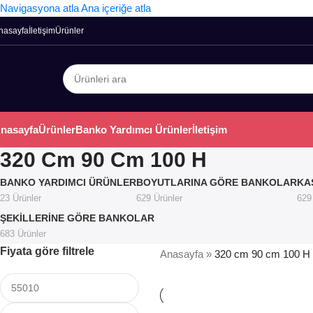
Navigasyona atla
Ana içeriğe atla
nasayfa
İletişim
Ürünler
nasayfa
Ürünler
Banko Yardımcı Ürünler
İletişim
320 Cm 90 Cm 100 H
BANKO YARDIMCI ÜRÜNLER
BOYUTLARINA GÖRE BANKOLAR
KA
23 Ürünler
629 Ürünler
629
ŞEKILLERINE GÖRE BANKOLAR
683 Ürünler
Fiyata göre filtrele
Anasayfa
»
320 cm 90 cm 100 H