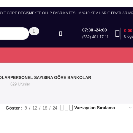
ÜYE GÖRE DEĞİŞMEKTE OLUP, FABRİKA TESLİM %10 KDV HARİÇ FİYATLARIMIZ
07:30 -24:00
0.0
0
öğ
(532) 401 17 11
OLAR
PERSONEL SAYISINA GÖRE BANKOLAR
629 Ürünler
Göster
9
12
18
24