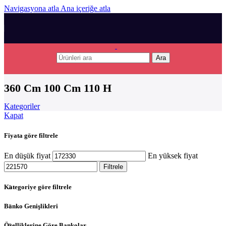
Navigasyona atla
Ana içeriğe atla
Ara
360 Cm 100 Cm 110 H
Kategoriler
Kapat
Fiyata göre filtrele
En düşük fiyat
En yüksek fiyat
Filtrele
Kategoriye göre filtrele
Banko Genişlikleri
Özelliklerine Göre Bankolar