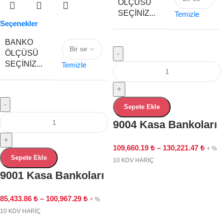
ÖLÇÜSÜ
SEÇINIZ...
Temizle
Seçenekler
BANKO
ÖLÇÜSÜ
-
SEÇINIZ...
Temizle
+
-
Sepete Ekle
9004 Kasa Bankoları
+
109,660.19
₺
–
130,221.47
₺
+ %
Sepete Ekle
10 KDV HARİÇ
9001 Kasa Bankoları
85,433.86
₺
–
100,967.29
₺
+ %
10 KDV HARİÇ