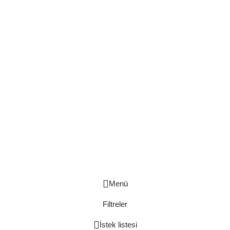
İletişim
argetaofis@gmail.com
(532) 401 17 11
Social Links
Instagram
Safety Payments
Kasa Bankoları
Created By
Argeta Ofis Mobilyaları
_
Copyright
2026
Menü
Filtreler
İstek listesi