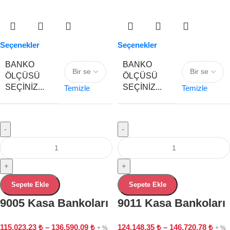
Seçenekler
Seçenekler
BANKO
BANKO
ÖLÇÜSÜ
ÖLÇÜSÜ
SEÇINIZ...
SEÇINIZ...
Temizle
Temizle
-
-
+
+
Sepete Ekle
Sepete Ekle
9005 Kasa Bankoları
9011 Kasa Bankoları
115,023.23
₺
–
136,590.09
₺
124,148.35
₺
–
146,720.78
₺
+ %
+ %