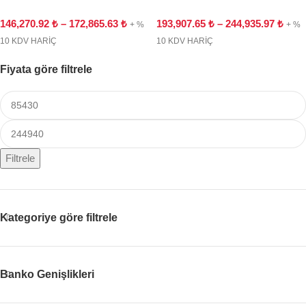
146,270.92
₺
–
172,865.63
₺
193,907.65
₺
–
244,935.97
₺
+ %
+ %
10 KDV HARİÇ
10 KDV HARİÇ
Fiyata göre filtrele
Filtrele
Kategoriye göre filtrele
Banko Genişlikleri