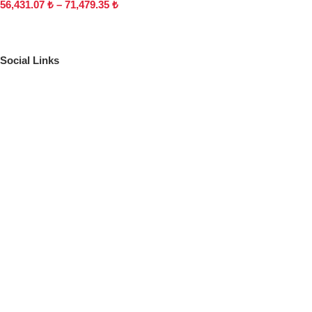
56,431.07
₺
–
71,479.35
₺
Social Links
Adres
619/1 SOK. NO:16/18 A BUCA İZMİR
İletişim
argetaofis@gmail.com
(532) 401 17 11
Social Links
Instagram
Safety Payments