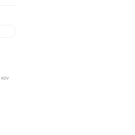
0 KDV
Adres
619/1 SOK. NO:16/18 A BUCA İZMİR