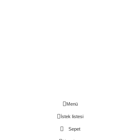
İletişim
argetaofis@gmail.com
(532) 401 17 11
Social Links
Instagram
26
Menü
İstek listesi
Sepet