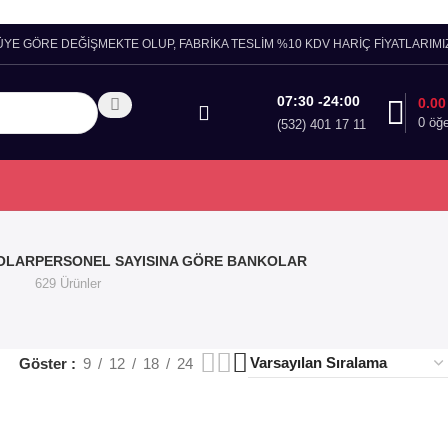
ÜYE GÖRE DEĞİŞMEKTE OLUP, FABRİKA TESLİM %10 KDV HARİÇ FİYATLARIMIZ
07:30 -24:00
0.0
0
öğ
(532) 401 17 11
OLAR
PERSONEL SAYISINA GÖRE BANKOLAR
629 Ürünler
Göster
9
12
18
24