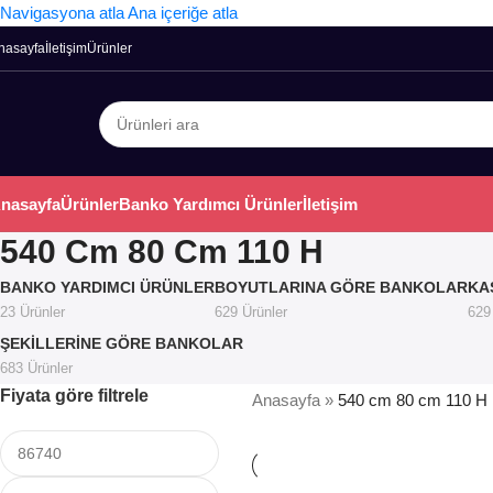
Navigasyona atla
Ana içeriğe atla
nasayfa
İletişim
Ürünler
nasayfa
Ürünler
Banko Yardımcı Ürünler
İletişim
540 Cm 80 Cm 110 H
BANKO YARDIMCI ÜRÜNLER
BOYUTLARINA GÖRE BANKOLAR
KA
23 Ürünler
629 Ürünler
629
ŞEKILLERINE GÖRE BANKOLAR
683 Ürünler
Fiyata göre filtrele
Anasayfa
»
540 cm 80 cm 110 H