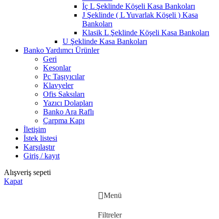
İç L Şeklinde Köşeli Kasa Bankoları
J Şeklinde ( L Yuvarlak Köşeli ) Kasa
Bankoları
Klasik L Şeklinde Köşeli Kasa Bankoları
U Şeklinde Kasa Bankoları
Banko Yardımcı Ürünler
Geri
Kesonlar
Pc Taşıyıcılar
Klavyeler
Ofis Saksıları
Yazıcı Dolapları
Banko Ara Raflı
Çarpma Kapı
İletişim
İstek listesi
Karşılaştır
Giriş / kayıt
Alışveriş sepeti
Kapat
Menü
Filtreler