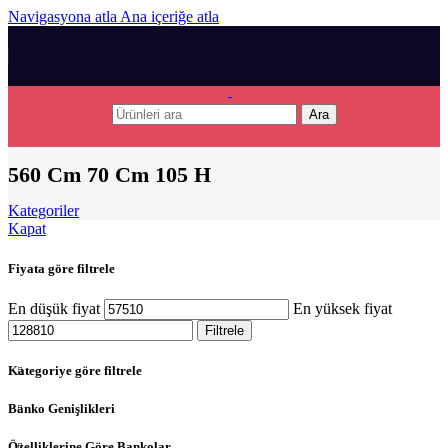
Navigasyona atla
Ana içeriğe atla
Ara
560 Cm 70 Cm 105 H
Kategoriler
Kapat
Fiyata göre filtrele
En düşük fiyat
En yüksek fiyat
Filtrele
Kategoriye göre filtrele
Banko Genişlikleri
Özelliklerine Göre Bankolar