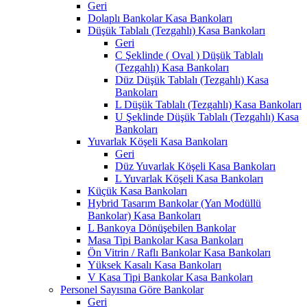
Geri
Dolaplı Bankolar Kasa Bankoları
Düşük Tablalı (Tezgahlı) Kasa Bankoları
Geri
C Şeklinde ( Oval ) Düşük Tablalı
(Tezgahlı) Kasa Bankoları
Düz Düşük Tablalı (Tezgahlı) Kasa
Bankoları
L Düşük Tablalı (Tezgahlı) Kasa Bankoları
U Şeklinde Düşük Tablalı (Tezgahlı) Kasa
Bankoları
Yuvarlak Köşeli Kasa Bankoları
Geri
Düz Yuvarlak Köşeli Kasa Bankoları
L Yuvarlak Köşeli Kasa Bankoları
Küçük Kasa Bankoları
Hybrid Tasarım Bankolar (Yan Modüllü
Bankolar) Kasa Bankoları
L Bankoya Dönüşebilen Bankolar
Masa Tipi Bankolar Kasa Bankoları
Ön Vitrin / Raflı Bankolar Kasa Bankoları
Yüksek Kasalı Kasa Bankoları
V Kasa Tipi Bankolar Kasa Bankoları
Personel Sayısına Göre Bankolar
Geri