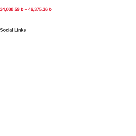
34,008.59
₺
–
46,375.36
₺
Social Links
Adres
619/1 SOK. NO:16/18 A BUCA İZMİR
İletişim
argetaofis@gmail.com
(532) 401 17 11
Social Links
Instagram
Safety Payments