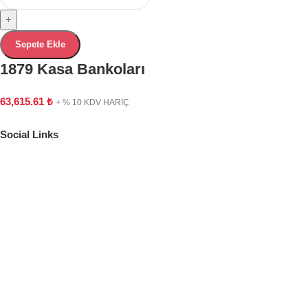
+
Sepete Ekle
1879 Kasa Bankoları
63,615.61
₺
+ % 10 KDV HARİÇ
Social Links
Adres
619/1 SOK. NO:16/18 A BUCA İZMİR
İletişim
argetaofis@gmail.com
(532) 401 17 11
Social Links