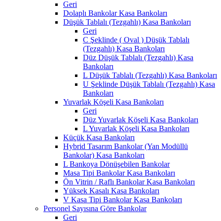
Geri
Dolaplı Bankolar Kasa Bankoları
Düşük Tablalı (Tezgahlı) Kasa Bankoları
Geri
C Şeklinde ( Oval ) Düşük Tablalı
(Tezgahlı) Kasa Bankoları
Düz Düşük Tablalı (Tezgahlı) Kasa
Bankoları
L Düşük Tablalı (Tezgahlı) Kasa Bankoları
U Şeklinde Düşük Tablalı (Tezgahlı) Kasa
Bankoları
Yuvarlak Köşeli Kasa Bankoları
Geri
Düz Yuvarlak Köşeli Kasa Bankoları
L Yuvarlak Köşeli Kasa Bankoları
Küçük Kasa Bankoları
Hybrid Tasarım Bankolar (Yan Modüllü
Bankolar) Kasa Bankoları
L Bankoya Dönüşebilen Bankolar
Masa Tipi Bankolar Kasa Bankoları
Ön Vitrin / Raflı Bankolar Kasa Bankoları
Yüksek Kasalı Kasa Bankoları
V Kasa Tipi Bankolar Kasa Bankoları
Personel Sayısına Göre Bankolar
Geri