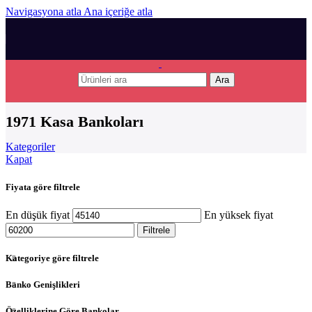
Navigasyona atla
Ana içeriğe atla
Ara
1971 Kasa Bankoları
Kategoriler
Kapat
Fiyata göre filtrele
En düşük fiyat
En yüksek fiyat
Filtrele
Kategoriye göre filtrele
Banko Genişlikleri
Özelliklerine Göre Bankolar