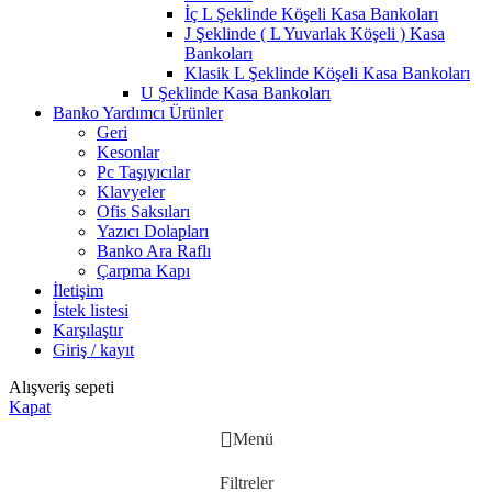
İç L Şeklinde Köşeli Kasa Bankoları
J Şeklinde ( L Yuvarlak Köşeli ) Kasa
Bankoları
Klasik L Şeklinde Köşeli Kasa Bankoları
U Şeklinde Kasa Bankoları
Banko Yardımcı Ürünler
Geri
Kesonlar
Pc Taşıyıcılar
Klavyeler
Ofis Saksıları
Yazıcı Dolapları
Banko Ara Raflı
Çarpma Kapı
İletişim
İstek listesi
Karşılaştır
Giriş / kayıt
Alışveriş sepeti
Kapat
Menü
Filtreler