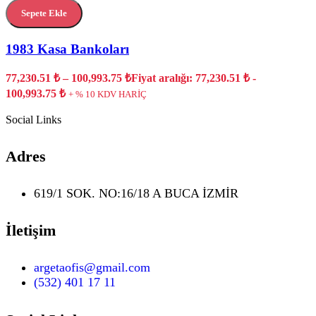
Sepete Ekle
1983 Kasa Bankoları
77,230.51
₺
–
100,993.75
₺
Fiyat aralığı: 77,230.51 ₺ -
100,993.75 ₺
+ % 10 KDV HARİÇ
Social Links
Adres
619/1 SOK. NO:16/18 A BUCA İZMİR
İletişim
argetaofis@gmail.com
(532) 401 17 11