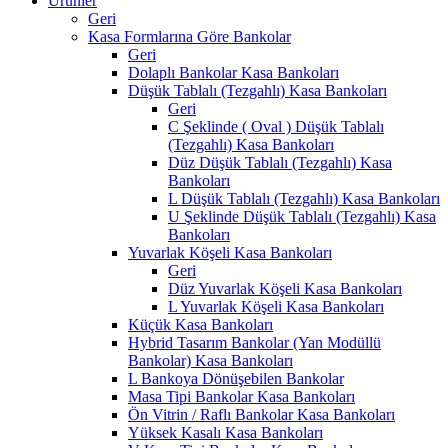
Ürünler
Geri
Kasa Formlarına Göre Bankolar
Geri
Dolaplı Bankolar Kasa Bankoları
Düşük Tablalı (Tezgahlı) Kasa Bankoları
Geri
C Şeklinde ( Oval ) Düşük Tablalı
(Tezgahlı) Kasa Bankoları
Düz Düşük Tablalı (Tezgahlı) Kasa
Bankoları
L Düşük Tablalı (Tezgahlı) Kasa Bankoları
U Şeklinde Düşük Tablalı (Tezgahlı) Kasa
Bankoları
Yuvarlak Köşeli Kasa Bankoları
Geri
Düz Yuvarlak Köşeli Kasa Bankoları
L Yuvarlak Köşeli Kasa Bankoları
Küçük Kasa Bankoları
Hybrid Tasarım Bankolar (Yan Modüllü
Bankolar) Kasa Bankoları
L Bankoya Dönüşebilen Bankolar
Masa Tipi Bankolar Kasa Bankoları
Ön Vitrin / Raflı Bankolar Kasa Bankoları
Yüksek Kasalı Kasa Bankoları