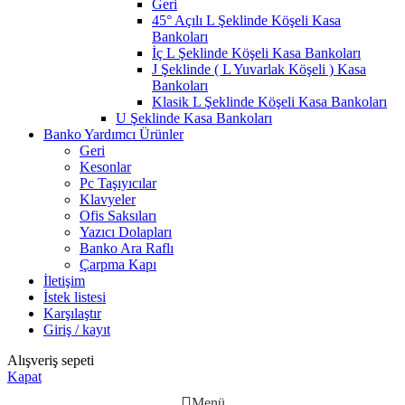
Geri
45° Açılı L Şeklinde Köşeli Kasa
Bankoları
İç L Şeklinde Köşeli Kasa Bankoları
J Şeklinde ( L Yuvarlak Köşeli ) Kasa
Bankoları
Klasik L Şeklinde Köşeli Kasa Bankoları
U Şeklinde Kasa Bankoları
Banko Yardımcı Ürünler
Geri
Kesonlar
Pc Taşıyıcılar
Klavyeler
Ofis Saksıları
Yazıcı Dolapları
Banko Ara Raflı
Çarpma Kapı
İletişim
İstek listesi
Karşılaştır
Giriş / kayıt
Alışveriş sepeti
Kapat
Menü