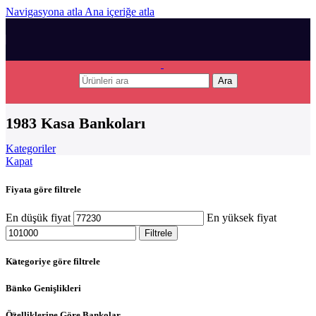
Navigasyona atla
Ana içeriğe atla
Ara
1983 Kasa Bankoları
Kategoriler
Kapat
Fiyata göre filtrele
En düşük fiyat
En yüksek fiyat
Filtrele
Kategoriye göre filtrele
Banko Genişlikleri
Özelliklerine Göre Bankolar