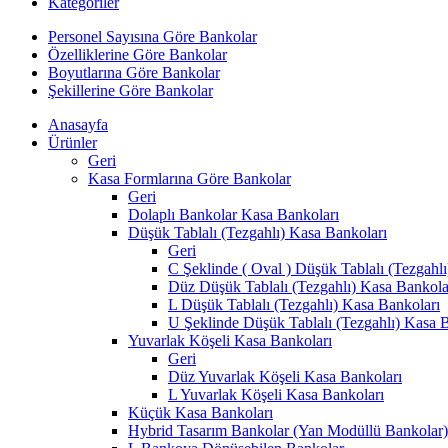
Kategoriler
Personel Sayısına Göre Bankolar
Özelliklerine Göre Bankolar
Boyutlarına Göre Bankolar
Şekillerine Göre Bankolar
Anasayfa
Ürünler
Geri
Kasa Formlarına Göre Bankolar
Geri
Dolaplı Bankolar Kasa Bankoları
Düşük Tablalı (Tezgahlı) Kasa Bankoları
Geri
C Şeklinde ( Oval ) Düşük Tablalı (Tezgahl
Düz Düşük Tablalı (Tezgahlı) Kasa Bankola
L Düşük Tablalı (Tezgahlı) Kasa Bankoları
U Şeklinde Düşük Tablalı (Tezgahlı) Kasa 
Yuvarlak Köşeli Kasa Bankoları
Geri
Düz Yuvarlak Köşeli Kasa Bankoları
L Yuvarlak Köşeli Kasa Bankoları
Küçük Kasa Bankoları
Hybrid Tasarım Bankolar (Yan Modüllü Bankolar)