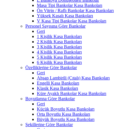
L Bankoya Dönüşebilen Bankolar
Masa Tipi Bankolar Kasa Bankoları
Ön Vitrin / Raflı Bankolar Kasa Bankoları
Yüksek Kasalı Kasa Bankoları
V Kasa Tipi Bankolar Kasa Bankoları
Personel Sayısına Göre Bankolar
Geri
1 Kişilik Kasa Bankoları
2 Kişilik Kasa Bankoları
3 Kişilik Kasa Bankoları
4 Kişilik Kasa Bankoları
5 Kişilik Kasa Bankoları
6 Kişilik Kasa Bankoları
Özelliklerine Göre Bankolar
Geri
Ahşap Lambirili (Çıtalı) Kasa Bankoları
Engelli Kasa Bankoları
Klasik Kasa Bankoları
Küre Ayaklı Bankolar Kasa Bankoları
Boyutlarına Göre Bankolar
Geri
Küçük Boyutlu Kasa Bankoları
Orta Boyutlu Kasa Bankoları
Büyük Boyutlu Kasa Bankoları
Şekillerine Göre Bankolar