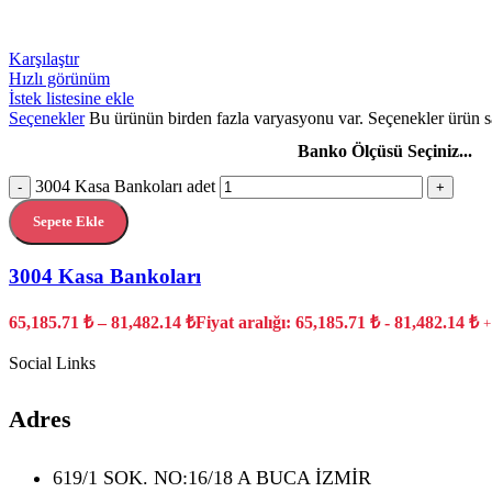
Karşılaştır
Hızlı görünüm
İstek listesine ekle
Seçenekler
Bu ürünün birden fazla varyasyonu var. Seçenekler ürün sa
Banko Ölçüsü Seçiniz...
3004 Kasa Bankoları adet
-
+
Sepete Ekle
3004 Kasa Bankoları
65,185.71
₺
–
81,482.14
₺
Fiyat aralığı: 65,185.71 ₺ - 81,482.14 ₺
+
Social Links
Adres
619/1 SOK. NO:16/18 A BUCA İZMİR