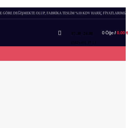
E GÖRE DEĞİŞMEKTE OLUP, FABRİKA TESLİM %10 KDV HARİÇ FİYATLARIMIZ.
0
Öğe
/
0.00
07:30 -24:00
(532) 401 17 11