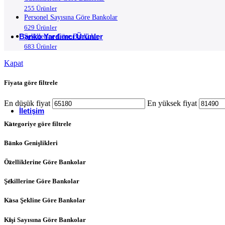
İç L Şeklinde Köşeli Kasa Bankoları
J Şeklinde ( L Yuvarlak Köşeli ) Kasa Bankol
255 Ürünler
Personel Sayısına Göre Bankolar
Klasik L Şeklinde Köşeli Kasa Bankoları
U Şeklinde Kasa Bankoları
629 Ürünler
Banko Yardımcı Ürünler
Şekillerine Göre Bankolar
Kesonlar
683 Ürünler
Pc Taşıyıcılar
Kapat
Klavyeler
Ofis Saksıları
Fiyata göre filtrele
Yazıcı Dolapları
Banko Ara Raflı
Çarpma Kapı
En düşük fiyat
En yüksek fiyat
İletişim
Kategoriye göre filtrele
Banko Genişlikleri
Özelliklerine Göre Bankolar
Şekillerine Göre Bankolar
Kasa Şekline Göre Bankolar
Kişi Sayısına Göre Bankolar