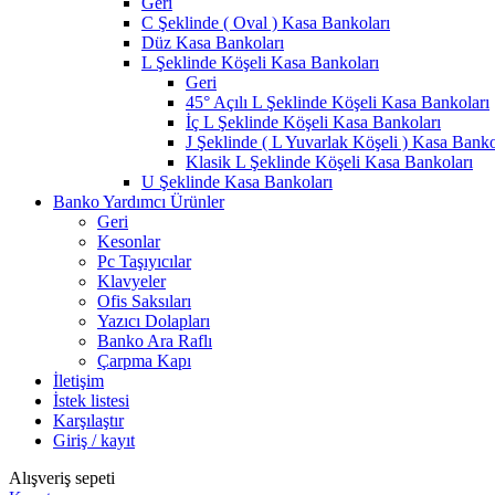
Geri
C Şeklinde ( Oval ) Kasa Bankoları
Düz Kasa Bankoları
L Şeklinde Köşeli Kasa Bankoları
Geri
45° Açılı L Şeklinde Köşeli Kasa Bankoları
İç L Şeklinde Köşeli Kasa Bankoları
J Şeklinde ( L Yuvarlak Köşeli ) Kasa Banko
Klasik L Şeklinde Köşeli Kasa Bankoları
U Şeklinde Kasa Bankoları
Banko Yardımcı Ürünler
Geri
Kesonlar
Pc Taşıyıcılar
Klavyeler
Ofis Saksıları
Yazıcı Dolapları
Banko Ara Raflı
Çarpma Kapı
İletişim
İstek listesi
Karşılaştır
Giriş / kayıt
Alışveriş sepeti