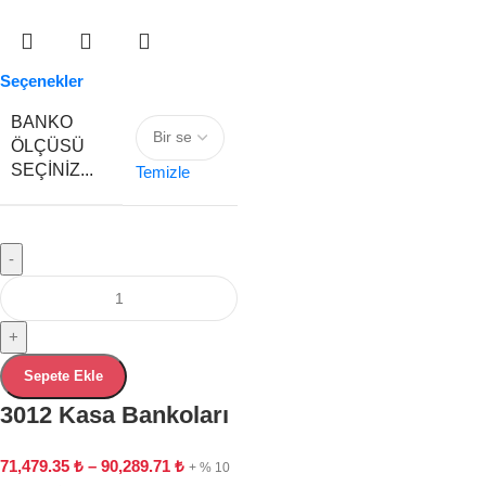
Seçenekler
BANKO
ÖLÇÜSÜ
SEÇINIZ...
Temizle
-
+
Sepete Ekle
3012 Kasa Bankoları
71,479.35
₺
–
90,289.71
₺
+ % 10