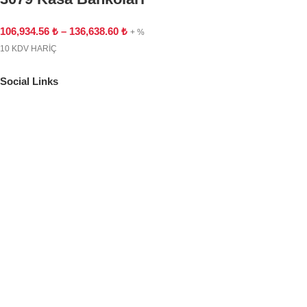
106,934.56
₺
–
136,638.60
₺
+ %
10 KDV HARİÇ
Social Links
Adres
619/1 SOK. NO:16/18 A BUCA İZMİR
İletişim
argetaofis@gmail.com
(532) 401 17 11
Social Links
Instagram
Safety Payments