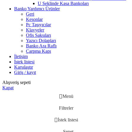
U Şeklinde Kasa Bankoları
Banko Yardımcı Ürünler
Geri
Kesonlar
Pc Taşıyıcılar
Klavyeler
Ofis Saksıları
Yazıcı Dolapları
Banko Ara Raflı
Çarpma Kapı
İletişim
İstek listesi
Karşılaştır
Giriş / kayıt
Alışveriş sepeti
Kapat
Menü
Filtreler
İstek listesi
Sepet