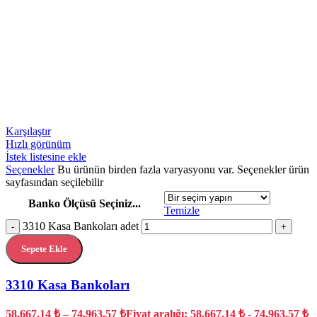
Karşılaştır
Hızlı görünüm
İstek listesine ekle
Seçenekler
Bu ürünün birden fazla varyasyonu var. Seçenekler ürün
sayfasından seçilebilir
Banko Ölçüsü Seçiniz...
Temizle
3310 Kasa Bankoları adet
-
+
Sepete Ekle
3310 Kasa Bankoları
58,667.14
₺
–
74,963.57
₺
Fiyat aralığı: 58,667.14 ₺ - 74,963.57 ₺