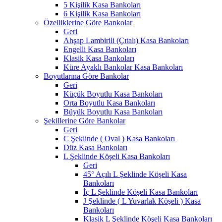
5 Kişilik Kasa Bankoları
6 Kişilik Kasa Bankoları
Özelliklerine Göre Bankolar
Geri
Ahşap Lambirili (Çıtalı) Kasa Bankoları
Engelli Kasa Bankoları
Klasik Kasa Bankoları
Küre Ayaklı Bankolar Kasa Bankoları
Boyutlarına Göre Bankolar
Geri
Küçük Boyutlu Kasa Bankoları
Orta Boyutlu Kasa Bankoları
Büyük Boyutlu Kasa Bankoları
Şekillerine Göre Bankolar
Geri
C Şeklinde ( Oval ) Kasa Bankoları
Düz Kasa Bankoları
L Şeklinde Köşeli Kasa Bankoları
Geri
45° Açılı L Şeklinde Köşeli Kasa
Bankoları
İç L Şeklinde Köşeli Kasa Bankoları
J Şeklinde ( L Yuvarlak Köşeli ) Kasa
Bankoları
Klasik L Şeklinde Köşeli Kasa Bankoları