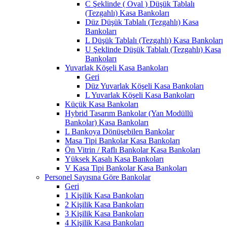
C Şeklinde ( Oval ) Düşük Tablalı
(Tezgahlı) Kasa Bankoları
Düz Düşük Tablalı (Tezgahlı) Kasa
Bankoları
L Düşük Tablalı (Tezgahlı) Kasa Bankoları
U Şeklinde Düşük Tablalı (Tezgahlı) Kasa
Bankoları
Yuvarlak Köşeli Kasa Bankoları
Geri
Düz Yuvarlak Köşeli Kasa Bankoları
L Yuvarlak Köşeli Kasa Bankoları
Küçük Kasa Bankoları
Hybrid Tasarım Bankolar (Yan Modüllü
Bankolar) Kasa Bankoları
L Bankoya Dönüşebilen Bankolar
Masa Tipi Bankolar Kasa Bankoları
Ön Vitrin / Raflı Bankolar Kasa Bankoları
Yüksek Kasalı Kasa Bankoları
V Kasa Tipi Bankolar Kasa Bankoları
Personel Sayısına Göre Bankolar
Geri
1 Kişilik Kasa Bankoları
2 Kişilik Kasa Bankoları
3 Kişilik Kasa Bankoları
4 Kişilik Kasa Bankoları