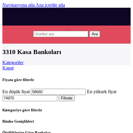
Navigasyona atla
Ana içeriğe atla
Ara
3310 Kasa Bankoları
Kategoriler
Kapat
Fiyata göre filtrele
En düşük fiyat
En yüksek fiyat
Filtrele
Kategoriye göre filtrele
Banko Genişlikleri
Özelliklerine Göre Bankolar