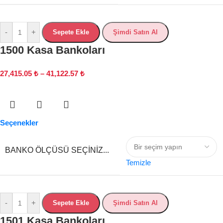
-
+
Sepete Ekle
Şimdi Satın Al
1500 Kasa Bankoları
27,415.05
₺
–
41,122.57
₺
Seçenekler
BANKO ÖLÇÜSÜ SEÇINIZ...
Temizle
-
+
Sepete Ekle
Şimdi Satın Al
1501 Kasa Bankoları