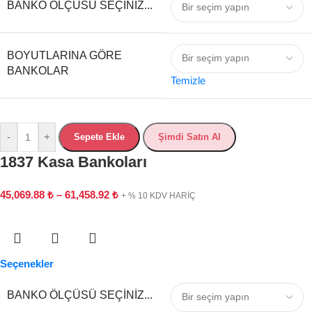
BANKO ÖLÇÜSÜ SEÇINIZ...
BOYUTLARINA GÖRE
BANKOLAR
Temizle
-
+
Sepete Ekle
Şimdi Satın Al
1837 Kasa Bankoları
45,069.88
₺
–
61,458.92
₺
+ % 10 KDV HARİÇ
Seçenekler
BANKO ÖLÇÜSÜ SEÇINIZ...