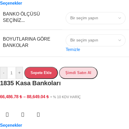
Seçenekler
BANKO ÖLÇÜSÜ
SEÇINIZ...
BOYUTLARINA GÖRE
BANKOLAR
Temizle
-
+
Sepete Ekle
Şimdi Satın Al
1835 Kasa Bankoları
66,486.78
₺
–
88,649.04
₺
+ % 10 KDV HARİÇ
Seçenekler