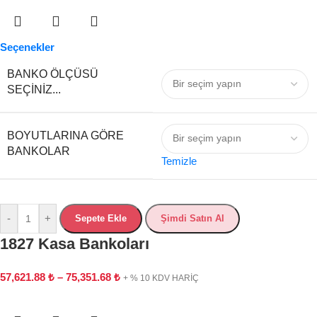
Seçenekler
BANKO ÖLÇÜSÜ
SEÇINIZ...
BOYUTLARINA GÖRE
BANKOLAR
Temizle
-
+
Sepete Ekle
Şimdi Satın Al
1827 Kasa Bankoları
57,621.88
₺
–
75,351.68
₺
+ % 10 KDV HARİÇ