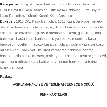
Kategoriler:
2 Kişilik Kasa Bankoları
,
3 Kişilik Kasa Bankoları
,
Büyük Boyutlu Kasa Bankoları
,
Düz Kasa Bankoları
,
Orta Boyutlu
Kasa Bankoları
,
Yüksek Kasalı Kasa Bankoları
Etiketler:
1813 Düz Kasa Bankoları
,
1813 Kasa Bankoları
,
argeta
ofis kasa bankoları
,
butik bankosu
,
dental bankosu ölçüleri
,
esnetik
kasa banko çözümleri
,
güzellik merkezi bankosu
,
güzellik salonu
bankoları
,
hasta kabul bankoları
,
iş yeri banko modelleri
,
kasa
bankosu modelleri
,
mağaza kasa bankoları
,
modern kasa bankosu
,
müşteri kabul bankoları
,
müşteri karşılama bankosu
,
ödeme
bankosu
,
ofis banko masası
,
profesyonel kasa bankosu seçenekleri
,
spa salonu müşteri kasa bankosu
,
veteriner bankosu
,
veteriner
kilinik bankosu
Paylaş:
AÇIKLAMA
NAKLIYE VE TESLIMAT
ÇEKMECE MODÜLÜ
RENK KARTELASI