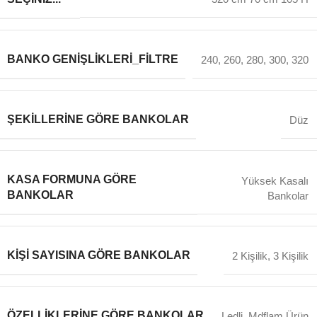
BANKO GENIŞLIKLERI_FILTRE
240
,
260
,
280
,
300
,
320
ŞEKILLERINE GÖRE BANKOLAR
Düz
KASA FORMUNA GÖRE
Yüksek Kasalı
BANKOLAR
Bankolar
KIŞI SAYISINA GÖRE BANKOLAR
2 Kişilik
,
3 Kişilik
ÖZELLIKLERINE GÖRE BANKOLAR
Ledli
,
Mdflam Ürün