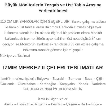
Büyük Mönitorlerin Tezgah ve Üst Tabla Arasına
Yerleştirilmesi
110 CM LİK BANKOLAR İÇİN GEÇERLİDİR..Banko çalışma tablası
ile banko üst tablası arası 34 cmdir.Bankoda Dizüstü bilgisayar
kullanımı olacak ise bu alanda ölçüsel bir problem olmazMonitör
kullanılacak ise monitörün ayak dahil en üst nota ölçüsü 34 cm
geçiyor ise.Monitörün ayaksız ekran ölçüsü 33 cm az ise çalışma
tablasına monitör gömme işlemi yapılır.
Nakliye ve Teslimat
İZMİR MERKEZ İLÇELERİ TESLİMATLAR
İzmir’in merkez ilçeleri ; Balçova – Bayraklı – Bornova – Buca – Çiğli –
Gaziemir – Güzelbahçe – Karabağlar – Karşıyaka – Konak – Narlıdere
KURULUM ve NAKLİYE ALICIYA AİTTİR.
İzmir’in Diğer ilçeleri
Aliağa – Bayındır – Bergama – Beydağ – Çeşme – Dikili – Foça –