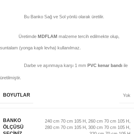
Bu Banko Sağ ve Sol yönlü olarak üretilir.
Üretimde
MDFLAM
malzeme tercih edilmekte olup,
suntalam (yonga kaplı levha) kullanılmaz.
Darbe ve aşınmaya karşı 1 mm
PVC kenar bandı
ile
üretilmiştir.
BOYUTLAR
Yok
BANKO
240 cm 70 cm 105 H
,
260 cm 70 cm 105 H
,
ÖLÇÜSÜ
280 cm 70 cm 105 H
,
300 cm 70 cm 105 H
,
SEÇINIZ...
320 cm 70 cm 105 H