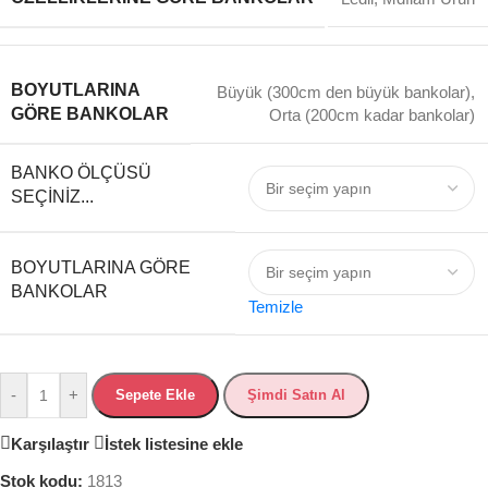
BOYUTLARINA
Büyük (300cm den büyük bankolar)
,
GÖRE BANKOLAR
Orta (200cm kadar bankolar)
BANKO ÖLÇÜSÜ
SEÇINIZ...
BOYUTLARINA GÖRE
BANKOLAR
Temizle
-
+
Sepete Ekle
Şimdi Satın Al
Karşılaştır
İstek listesine ekle
Stok kodu:
1813