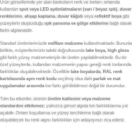
Ürün görsellerinde yer alan bankoların renk ve tonları; ortamda
kullanılan
spot veya LED aydınlatmaların (sarı / beyaz ışık)
,
duvar
renklerinin
,
ahşap kaplama
,
duvar kâğıdı
veya
reflektif boya
gibi
yüzeylerin oluşturduğu
ışık yansıma ve gölge etkilerine
bağlı olarak
farklı algılanabilir.
Standart üretimlerimizde
mdflam malzeme
kullanılmaktadır. Bununla
birlikte, müşterilerimizin talebi doğrultusunda
lake boya, high gloss
gibi farklı yüzey malzemeleriyle de üretim yapılabilmektedir. Bu tür
özel yüzeylerde, kullanılan malzemenin yapısı gereği renk tonlarında
farklılıklar oluşabilmektedir. Özellikle
lake boyalarda
,
RAL renk
kartelasında aynı renk kodu
seçilmiş olsa dahi
parlak ve mat
uygulamalar arasında
ton farkı görülebilmesi doğal bir durumdur.
Tüm bu etkenler, ürünün
üretim kalitesini veya malzeme
standardını etkilemez
; yalnızca görsel algıda ton farklılıklarına yol
açabilir. Ortam koşullarına ve yüzey tercihlerine bağlı olarak
oluşabilecek bu renk algısı farklılıkları için anlayışınızı rica ederiz.