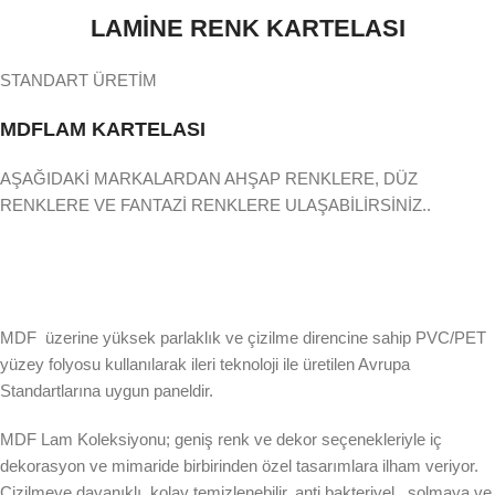
LAMİNE RENK KARTELASI
STANDART ÜRETİM
MDFLAM KARTELASI
AŞAĞIDAKİ MARKALARDAN AHŞAP RENKLERE, DÜZ
RENKLERE VE FANTAZİ RENKLERE ULAŞABİLİRSİNİZ..
MDF üzerine yüksek parlaklık ve çizilme direncine sahip PVC/PET
yüzey folyosu kullanılarak ileri teknoloji ile üretilen Avrupa
Standartlarına uygun paneldir.
MDF Lam Koleksiyonu; geniş renk ve dekor seçenekleriyle iç
dekorasyon ve mimaride birbirinden özel tasarımlara ilham veriyor.
Çizilmeye dayanıklı, kolay temizlenebilir, anti bakteriyel , solmaya ve