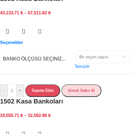
43,133.71
₺
–
57,511.62
₺
Seçenekler
BANKO ÖLÇÜSÜ SEÇINIZ...
Temizle
-
+
Sepete Ekle
Şimdi Satın Al
1502 Kasa Bankoları
19,555.71
₺
–
32,592.86
₺