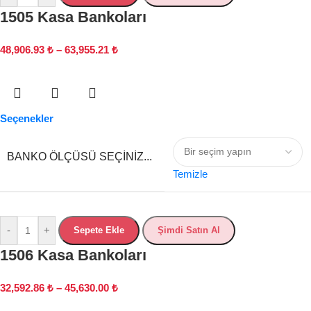
1505 Kasa Bankoları
48,906.93
₺
–
63,955.21
₺
Seçenekler
BANKO ÖLÇÜSÜ SEÇINIZ...
Temizle
-
+
Sepete Ekle
Şimdi Satın Al
1506 Kasa Bankoları
32,592.86
₺
–
45,630.00
₺