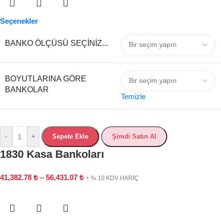
Seçenekler
BANKO ÖLÇÜSÜ SEÇINIZ...
BOYUTLARINA GÖRE
BANKOLAR
Temizle
-
+
Sepete Ekle
Şimdi Satın Al
1830 Kasa Bankoları
41,382.78
₺
–
56,431.07
₺
+ % 10 KDV HARİÇ