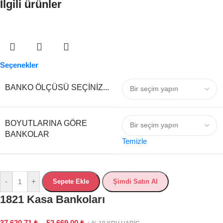
İlgili ürünler
Seçenekler
BANKO ÖLÇÜSÜ SEÇINIZ...
BOYUTLARINA GÖRE
BANKOLAR
Temizle
-
+
Sepete Ekle
Şimdi Satın Al
1821 Kasa Bankoları
37,620.71
₺
–
52,669.00
₺