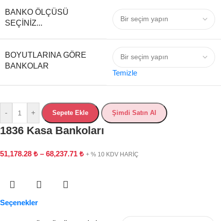
BANKO ÖLÇÜSÜ
SEÇINIZ...
BOYUTLARINA GÖRE
BANKOLAR
Temizle
-
+
Sepete Ekle
Şimdi Satın Al
1836 Kasa Bankoları
51,178.28
₺
–
68,237.71
₺
+ % 10 KDV HARİÇ
Seçenekler