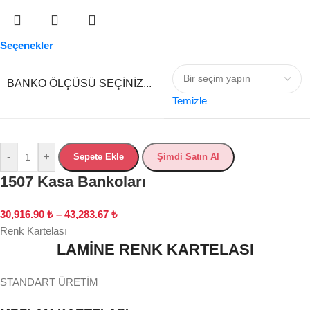
Seçenekler
BANKO ÖLÇÜSÜ SEÇINIZ...
Temizle
-
+
Sepete Ekle
Şimdi Satın Al
1507 Kasa Bankoları
30,916.90
₺
–
43,283.67
₺
Renk Kartelası
LAMİNE RENK KARTELASI
STANDART ÜRETİM