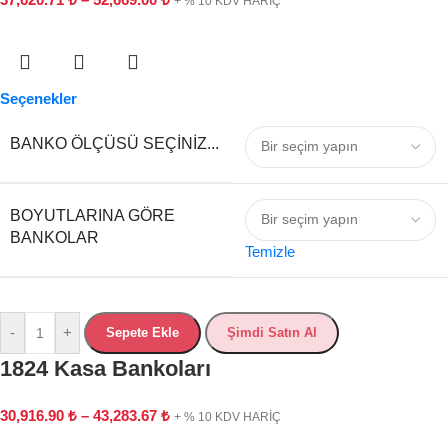
+ % 10 KDV HARİÇ
Seçenekler
BANKO ÖLÇÜSÜ SEÇINIZ...
BOYUTLARINA GÖRE
BANKOLAR
Temizle
-
+
Sepete Ekle
Şimdi Satın Al
1824 Kasa Bankoları
30,916.90
₺
–
43,283.67
₺
+ % 10 KDV HARİÇ