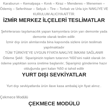
Karaburun – Kemalpaşa – Kınık – Kiraz – Menderes – Menemen –
Ödemiş – Seferihisar – Selçuk – Tire – Torbalı ve Urla için NAKLİYE VE
KURULUM ALICIYA AİTTİR.
İZMİR MERKEZ İLÇELERİ TESLİMATLAR
Şehirlerarası taşılamacılık yapan kamyonlara ürün yarı demonte yada
demonte olarak teslim edilir.
İzmir dışı ürün alımlarında bina kapısında sizlere ürün teslimatı
yapılmaktadır
TÜM TÜRKİYE’YE UYGUN FİYATA NAKLİYE İMKANI SAĞLANIR
Ödeme Şekli : Siparişinizin toplam tutarının %50’sini nakit olarak ön
ödeme yaptıktan sonra üretime başlanılır; Siparişiniz gönderime hazır
olduğunda geri kalan %50 si tahsil edilir
YURT DIŞI SEVKİYATLAR
Yurt dışı sevkiyatlarda ürün ilave kasa ambalaj için fiyat alınız..
Çekmece Modülü
ÇEKMECE MODÜLÜ