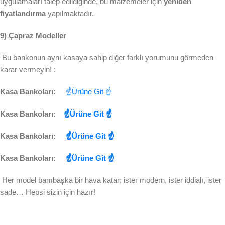
uygulamaları talep edildiğinde, bu malzemeler için
yeniden
fiyatlandırma
yapılmaktadır.
9) Çapraz Modeller
Bu bankonun aynı kasaya sahip diğer farklı yorumunu görmeden
karar vermeyin! :
Kasa Bankoları:
☝Ürüne Git ☝
Kasa Bankoları:
☝Ürüne Git ☝
Kasa Bankoları:
☝Ürüne Git ☝
Kasa Bankoları:
☝Ürüne Git ☝
Her model bambaşka bir hava katar; ister modern, ister iddialı, ister
sade… Hepsi sizin için hazır!