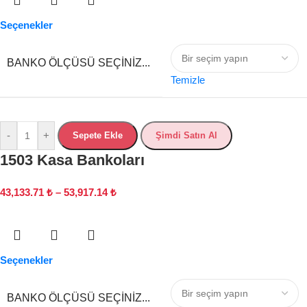
Seçenekler
BANKO ÖLÇÜSÜ SEÇINIZ...
Temizle
-
+
Sepete Ekle
Şimdi Satın Al
1503 Kasa Bankoları
43,133.71
₺
–
53,917.14
₺
Seçenekler
BANKO ÖLÇÜSÜ SEÇINIZ...