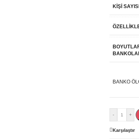
KIŞI SAY
ÖZELLIKL
BOYUTLAR
BANKOLA
BANKO ÖLÇ
-
+
Karşılaştır