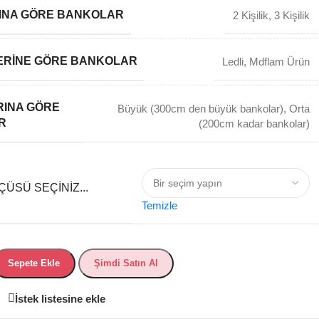
ISINA GÖRE BANKOLAR
2 Kişilik
,
3 Kişilik
ERINE GÖRE BANKOLAR
Ledli
,
Mdflam Ürün
INA GÖRE
Büyük (300cm den büyük bankolar)
,
Orta
R
(200cm kadar bankolar)
ÜSÜ SEÇINIZ...
Temizle
Sepete Ekle
Şimdi Satın Al
İstek listesine ekle