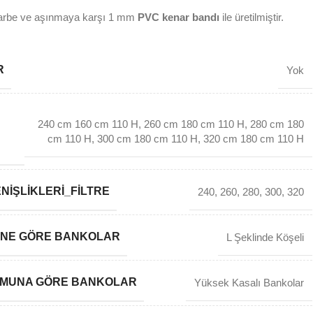
e ve aşınmaya karşı 1 mm
PVC kenar bandı
ile üretilmiştir.
R
Yok
240 cm 160 cm 110 H
,
260 cm 180 cm 110 H
,
280 cm 180
cm 110 H
,
300 cm 180 cm 110 H
,
320 cm 180 cm 110 H
NIŞLIKLERI_FILTRE
240
,
260
,
280
,
300
,
320
INE GÖRE BANKOLAR
L Şeklinde Köşeli
RMUNA GÖRE BANKOLAR
Yüksek Kasalı Bankolar