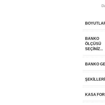
Darb
BOYUTLA
BANKO
ÖLÇÜSÜ
SEÇINIZ...
BANKO GE
ŞEKILLER
KASA FO