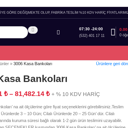
ÜYE GÖRE DEĞİŞMEKTE OLUP, FABRİKA TESLİM %10 KDV HARİÇ FİYATLARIMIZ
07:30 -24:00
0.0
0
öğ
(532) 401 17 11
ünler
»
3006 Kasa Bankoları
Ürünlere geri dön
Kasa Bankoları
71
₺
–
81,482.14
₺
+ % 10 KDV HARİÇ
ları’ na ait ölçülerine göre fiyat seçeneklerini görebilirsiniz.Teslim
Ürünlerde 3 – 10 Gün; Cilalı Ürünlerde 20 – 25 Gün’ dür. Cilalı
arında kuruma süresi bağlı olarak 1-2 gün ürün teslimini uzayabilir.
an SEÇENEKLER kısmından 3006 Kasa Bankoları’ na ait ölçülerine