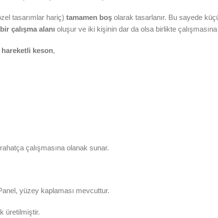
özel tasarımlar hariç)
tamamen boş
olarak tasarlanır. Bu sayede küçük
 bir çalışma alanı
oluşur ve iki kişinin dar da olsa birlikte çalışmasın
n
hareketli keson
,
e rahatça çalışmasına olanak sunar.
anel, yüzey kaplaması mevcuttur.
üretilmiştir.