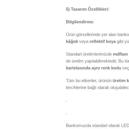
5) Tasarım Özellikleri:
Bilgilendirme:
Ürün görsellerinde yer alan bankol
kâğıdı
veya
reflektif boya
gibi y
Standart üretimlerimizde
mdflam
de üretim yapılabilmektedir. Bu tü
kartelasında aynı renk kodu
seç
Tüm bu etkenler, ürünün
üretim k
tercihlerine bağlı olarak oluşabilece
.
.
Bankomuzda standart olarak LED