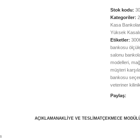
Stok kodu:
3
Kategoriler:
2
Kasa Bankolar
Yüksek Kasalı
Etiketler:
300
bankosu ölçüle
salonu bankola
modelleri
,
mağ
müşteri karşı
bankosu seçen
veteriner kilin
Paylaş:
AÇIKLAMA
NAKLIYE VE TESLIMAT
ÇEKMECE MODÜL
ı