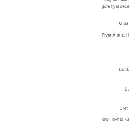
göre fiyat seçe
Gloss
Fiyat Alınız. !!
Bu B
Bu
Üret
kaplı levha) ku