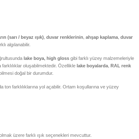
n (sarı / beyaz ışık)
,
duvar renklerinin
,
ahşap kaplama
,
duvar
klı algılanabilir.
doğrultusunda
lake boya, high gloss
gibi farklı yüzey malzemeleriyle
farklılıklar oluşabilmektedir. Özellikle
lake boyalarda
,
RAL renk
bilmesi doğal bir durumdur.
da ton farklılıklarına yol açabilir. Ortam koşullarına ve yüzey
olmak üzere farklı ışık seçenekleri mevcuttur.