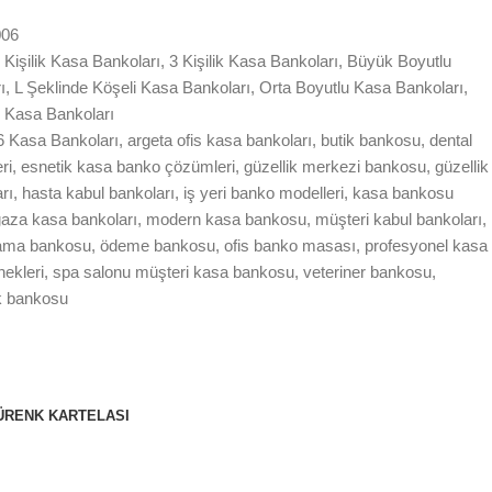
006
 Kişilik Kasa Bankoları
,
3 Kişilik Kasa Bankoları
,
Büyük Boyutlu
ı
,
L Şeklinde Köşeli Kasa Bankoları
,
Orta Boyutlu Kasa Bankoları
,
 Kasa Bankoları
6 Kasa Bankoları
,
argeta ofis kasa bankoları
,
butik bankosu
,
dental
ri
,
esnetik kasa banko çözümleri
,
güzellik merkezi bankosu
,
güzellik
rı
,
hasta kabul bankoları
,
iş yeri banko modelleri
,
kasa bankosu
aza kasa bankoları
,
modern kasa bankosu
,
müşteri kabul bankoları
,
lama bankosu
,
ödeme bankosu
,
ofis banko masası
,
profesyonel kasa
ekleri
,
spa salonu müşteri kasa bankosu
,
veteriner bankosu
,
ik bankosu
Ü
RENK KARTELASI