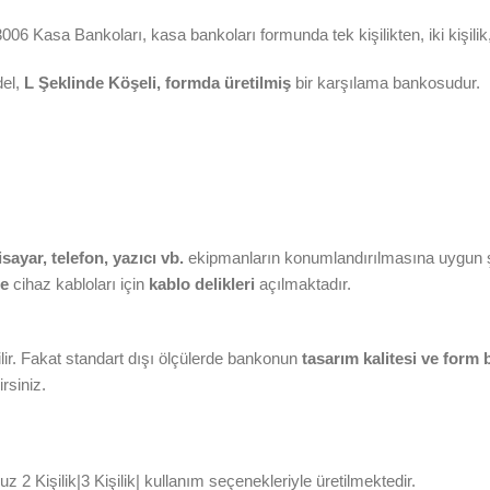
3006 Kasa Bankoları, kasa bankoları formunda tek kişilikten, iki kişilik
el,
L Şeklinde Köşeli, formda üretilmiş
bir karşılama bankosudur.
isayar, telefon, yazıcı vb.
ekipmanların konumlandırılmasına uygun şe
ne
cihaz kabloları için
kablo delikleri
açılmaktadır.
ir. Fakat standart dışı ölçülerde bankonun
tasarım kalitesi ve form
rsiniz.
 2 Kişilik|3 Kişilik| kullanım seçenekleriyle üretilmektedir.