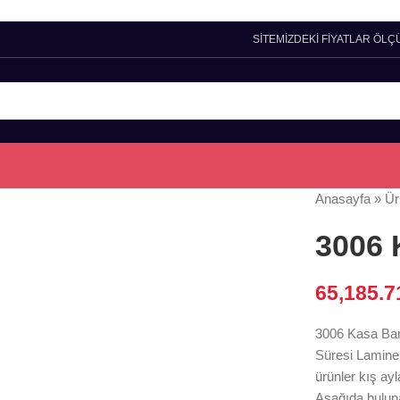
SİTEMİZDEKİ FİYATLAR ÖLÇ
Anasayfa
»
Ür
3006 
65,185.
3006 Kasa Banko
Süresi Lamine 
ürünler kış ayl
Aşağıda bulun