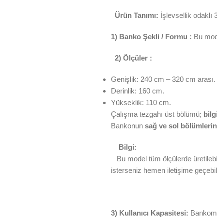
Ürün Tanımı:
İşlevsellik odaklı 
1) Banko Şekli / Formu :
Bu mod
2) Ölçüler :
Genişlik: 240 cm – 320 cm arası.
Derinlik: 160 cm.
Yükseklik: 110 cm.
Çalışma tezgahı üst bölümü;
bilg
Bankonun
sağ ve sol bölümleri
Bilgi:
Bu model tüm ölçülerde üretilebil
isterseniz hemen iletişime geçebili
3) Kullanıcı Kapasitesi:
Bankomuz