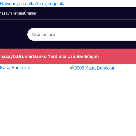
Navigasyona atla
Ana içeriğe atla
nasayfa
İletişim
Ürünler
nasayfa
Ürünler
Banko Yardımcı Ürünler
İletişim
Kasa Bankoları