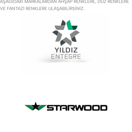
AŞAĞIDAKİ MARKALARDAN AHŞAP RENKLERE, DÜZ RENKLERE
VE FANTAZİ RENKLERE ULAŞABİLİRSİNİZ..