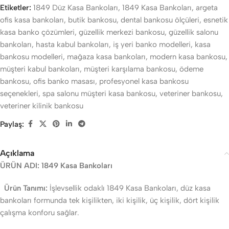
Etiketler:
1849 Düz Kasa Bankoları
,
1849 Kasa Bankoları
,
argeta
ofis kasa bankoları
,
butik bankosu
,
dental bankosu ölçüleri
,
esnetik
kasa banko çözümleri
,
güzellik merkezi bankosu
,
güzellik salonu
bankoları
,
hasta kabul bankoları
,
iş yeri banko modelleri
,
kasa
bankosu modelleri
,
mağaza kasa bankoları
,
modern kasa bankosu
,
müşteri kabul bankoları
,
müşteri karşılama bankosu
,
ödeme
bankosu
,
ofis banko masası
,
profesyonel kasa bankosu
seçenekleri
,
spa salonu müşteri kasa bankosu
,
veteriner bankosu
,
veteriner kilinik bankosu
Paylaş:
Açıklama
ÜRÜN ADI: 1849 Kasa Bankoları
Ürün Tanımı:
İşlevsellik odaklı 1849 Kasa Bankoları, düz kasa
bankoları formunda tek kişilikten, iki kişilik, üç kişilik, dört kişilik
çalışma konforu sağlar.