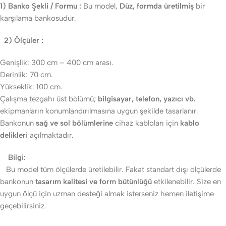
1) Banko Şekli / Formu :
Bu model,
Düz, formda üretilmiş
bir
karşılama bankosudur.
2) Ölçüler :
Genişlik: 300 cm – 400 cm arası.
Derinlik: 70 cm.
Yükseklik: 100 cm.
Çalışma tezgahı üst bölümü;
bilgisayar, telefon, yazıcı vb.
ekipmanların konumlandırılmasına uygun şekilde tasarlanır.
Bankonun
sağ ve sol bölümlerine
cihaz kabloları için
kablo
delikleri
açılmaktadır.
Bilgi:
Bu model tüm ölçülerde üretilebilir. Fakat standart dışı ölçülerde
bankonun
tasarım kalitesi ve form bütünlüğü
etkilenebilir. Size en
uygun ölçü için uzman desteği almak isterseniz hemen iletişime
geçebilirsiniz.