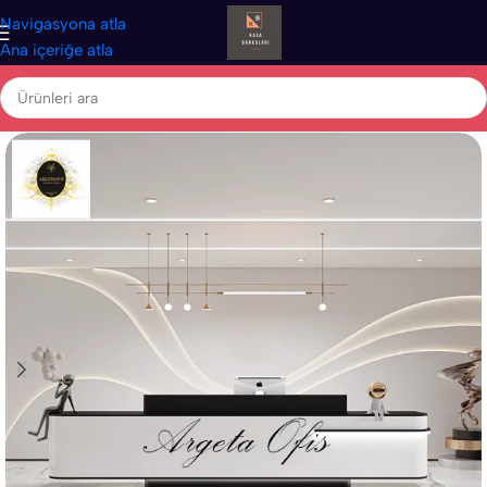
Navigasyona atla
Ana içeriğe atla