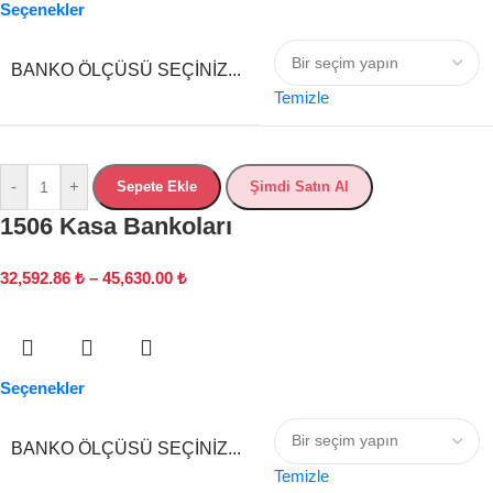
Seçenekler
BANKO ÖLÇÜSÜ SEÇINIZ...
Temizle
-
+
Sepete Ekle
Şimdi Satın Al
1506 Kasa Bankoları
32,592.86
₺
–
45,630.00
₺
Seçenekler
BANKO ÖLÇÜSÜ SEÇINIZ...
Temizle