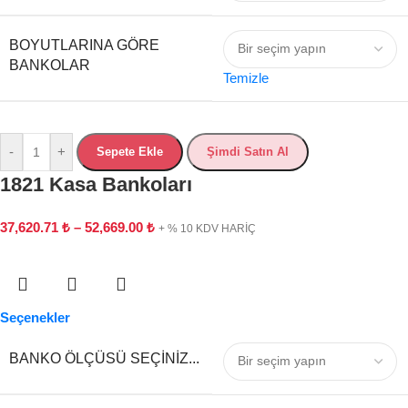
BOYUTLARINA GÖRE
BANKOLAR
Temizle
-
+
Sepete Ekle
Şimdi Satın Al
1821 Kasa Bankoları
37,620.71
₺
–
52,669.00
₺
+ % 10 KDV HARİÇ
Seçenekler
BANKO ÖLÇÜSÜ SEÇINIZ...