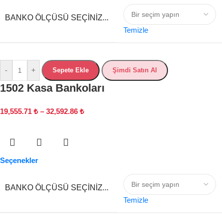
BANKO ÖLÇÜSÜ SEÇINIZ...
Temizle
-
+
Sepete Ekle
Şimdi Satın Al
1502 Kasa Bankoları
19,555.71
₺
–
32,592.86
₺
Seçenekler
BANKO ÖLÇÜSÜ SEÇINIZ...
Temizle