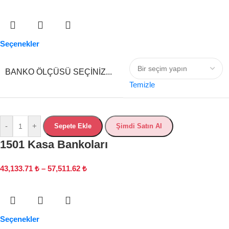
Seçenekler
BANKO ÖLÇÜSÜ SEÇINIZ...
Temizle
-
+
Sepete Ekle
Şimdi Satın Al
1501 Kasa Bankoları
43,133.71
₺
–
57,511.62
₺
Seçenekler