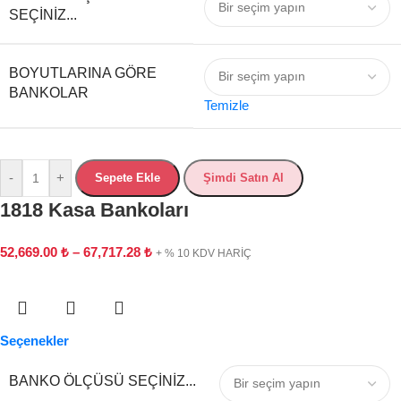
SEÇINIZ...
BOYUTLARINA GÖRE
BANKOLAR
Temizle
-
+
Sepete Ekle
Şimdi Satın Al
1818 Kasa Bankoları
52,669.00
₺
–
67,717.28
₺
+ % 10 KDV HARİÇ
Seçenekler
BANKO ÖLÇÜSÜ SEÇINIZ...