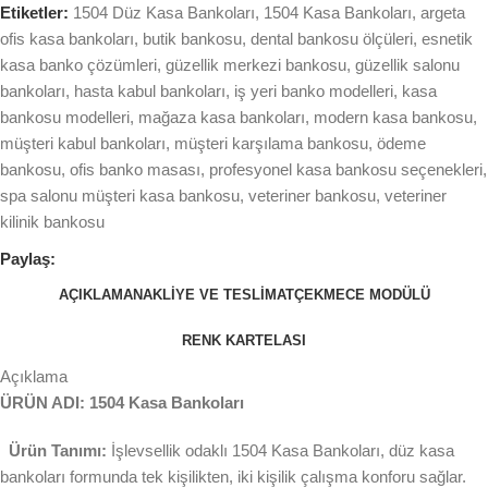
Etiketler:
1504 Düz Kasa Bankoları
,
1504 Kasa Bankoları
,
argeta
ofis kasa bankoları
,
butik bankosu
,
dental bankosu ölçüleri
,
esnetik
kasa banko çözümleri
,
güzellik merkezi bankosu
,
güzellik salonu
bankoları
,
hasta kabul bankoları
,
iş yeri banko modelleri
,
kasa
bankosu modelleri
,
mağaza kasa bankoları
,
modern kasa bankosu
,
müşteri kabul bankoları
,
müşteri karşılama bankosu
,
ödeme
bankosu
,
ofis banko masası
,
profesyonel kasa bankosu seçenekleri
,
spa salonu müşteri kasa bankosu
,
veteriner bankosu
,
veteriner
kilinik bankosu
Paylaş:
AÇIKLAMA
NAKLIYE VE TESLIMAT
ÇEKMECE MODÜLÜ
RENK KARTELASI
Açıklama
ÜRÜN ADI: 1504 Kasa Bankoları
Ürün Tanımı:
İşlevsellik odaklı 1504 Kasa Bankoları, düz kasa
bankoları formunda tek kişilikten, iki kişilik çalışma konforu sağlar.