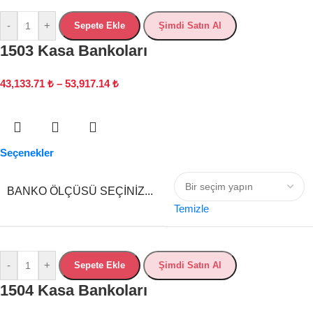
-
+
Sepete Ekle
Şimdi Satın Al
1503 Kasa Bankoları
43,133.71
₺
–
53,917.14
₺
Seçenekler
BANKO ÖLÇÜSÜ SEÇINIZ...
Temizle
-
+
Sepete Ekle
Şimdi Satın Al
1504 Kasa Bankoları