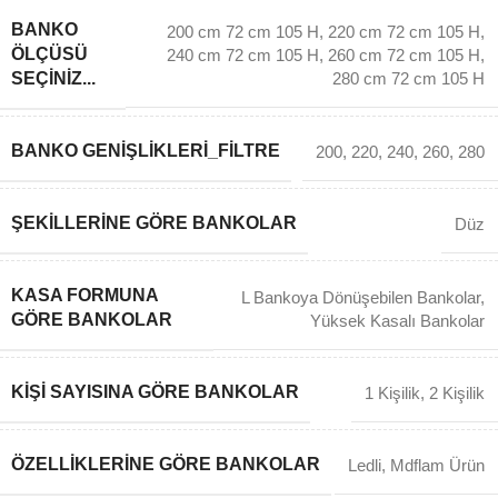
BANKO
200 cm 72 cm 105 H
,
220 cm 72 cm 105 H
,
ÖLÇÜSÜ
240 cm 72 cm 105 H
,
260 cm 72 cm 105 H
,
SEÇINIZ...
280 cm 72 cm 105 H
BANKO GENIŞLIKLERI_FILTRE
200
,
220
,
240
,
260
,
280
ŞEKILLERINE GÖRE BANKOLAR
Düz
KASA FORMUNA
L Bankoya Dönüşebilen Bankolar
,
GÖRE BANKOLAR
Yüksek Kasalı Bankolar
KIŞI SAYISINA GÖRE BANKOLAR
1 Kişilik
,
2 Kişilik
ÖZELLIKLERINE GÖRE BANKOLAR
Ledli
,
Mdflam Ürün