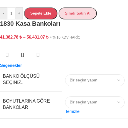
-
+
Sepete Ekle
Şimdi Satın Al
1830 Kasa Bankoları
41,382.78
₺
–
56,431.07
₺
+ % 10 KDV HARİÇ
Seçenekler
BANKO ÖLÇÜSÜ
SEÇINIZ...
BOYUTLARINA GÖRE
BANKOLAR
Temizle