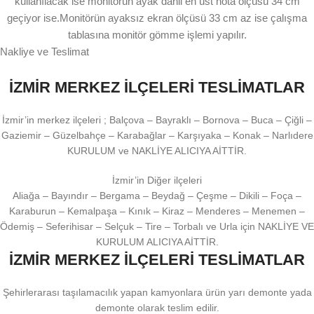
kullanılacak ise monitörün ayak dahil en üst nota ölçüsü 34 cm
geçiyor ise.Monitörün ayaksız ekran ölçüsü 33 cm az ise çalışma
tablasına monitör gömme işlemi yapılır.
Nakliye ve Teslimat
İZMİR MERKEZ İLÇELERİ TESLİMATLAR
İzmir’in merkez ilçeleri ; Balçova – Bayraklı – Bornova – Buca – Çiğli –
Gaziemir – Güzelbahçe – Karabağlar – Karşıyaka – Konak – Narlıdere
KURULUM ve NAKLİYE ALICIYA AİTTİR.
İzmir’in Diğer ilçeleri
Aliağa – Bayındır – Bergama – Beydağ – Çeşme – Dikili – Foça –
Karaburun – Kemalpaşa – Kınık – Kiraz – Menderes – Menemen –
Ödemiş – Seferihisar – Selçuk – Tire – Torbalı ve Urla için NAKLİYE VE
KURULUM ALICIYA AİTTİR.
İZMİR MERKEZ İLÇELERİ TESLİMATLAR
Şehirlerarası taşılamacılık yapan kamyonlara ürün yarı demonte yada
demonte olarak teslim edilir.