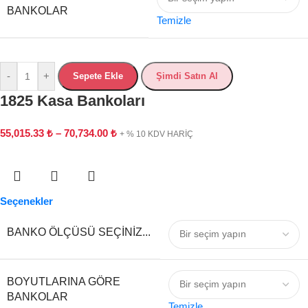
BANKOLAR
Temizle
-
+
Sepete Ekle
Şimdi Satın Al
1825 Kasa Bankoları
55,015.33
₺
–
70,734.00
₺
+ % 10 KDV HARİÇ
Seçenekler
BANKO ÖLÇÜSÜ SEÇINIZ...
BOYUTLARINA GÖRE
BANKOLAR
Temizle