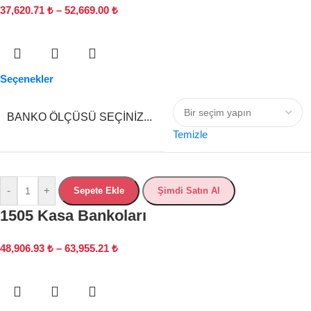
37,620.71
₺
–
52,669.00
₺
Seçenekler
BANKO ÖLÇÜSÜ SEÇINIZ...
Temizle
-
+
Sepete Ekle
Şimdi Satın Al
1505 Kasa Bankoları
48,906.93
₺
–
63,955.21
₺