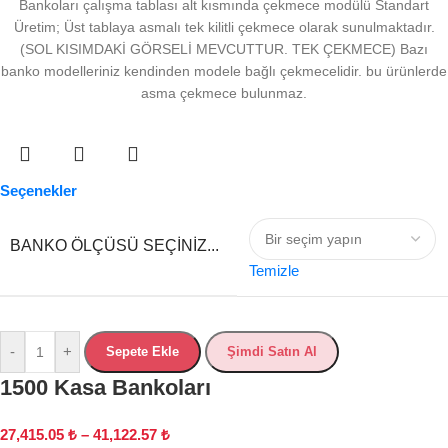
Bankoları çalışma tablası alt kısmında çekmece modülü Standart
Üretim; Üst tablaya asmalı tek kilitli çekmece olarak sunulmaktadır.
(SOL KISIMDAKİ GÖRSELİ MEVCUTTUR. TEK ÇEKMECE) Bazı
banko modelleriniz kendinden modele bağlı çekmecelidir. bu ürünlerde
asma çekmece bulunmaz.
Seçenekler
BANKO ÖLÇÜSÜ SEÇINIZ...
Temizle
-
+
Sepete Ekle
Şimdi Satın Al
1500 Kasa Bankoları
27,415.05
₺
–
41,122.57
₺