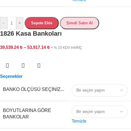
-
+
Sepete Ekle
Şimdi Satın Al
1826 Kasa Bankoları
39,539.24
₺
–
53,917.14
₺
+ % 10 KDV HARİÇ
Seçenekler
BANKO ÖLÇÜSÜ SEÇINIZ...
BOYUTLARINA GÖRE
BANKOLAR
Temizle