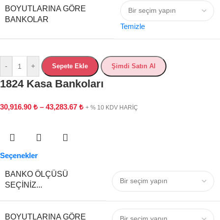
BOYUTLARINA GÖRE
BANKOLAR
Temizle
-
+
Sepete Ekle
Şimdi Satın Al
1824 Kasa Bankoları
30,916.90
₺
–
43,283.67
₺
+ % 10 KDV HARİÇ
Seçenekler
BANKO ÖLÇÜSÜ
SEÇINIZ...
BOYUTLARINA GÖRE