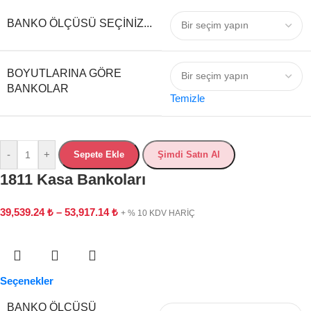
BANKO ÖLÇÜSÜ SEÇINIZ...
BOYUTLARINA GÖRE
BANKOLAR
Temizle
-
+
Sepete Ekle
Şimdi Satın Al
1811 Kasa Bankoları
39,539.24
₺
–
53,917.14
₺
+ % 10 KDV HARİÇ
Seçenekler
BANKO ÖLÇÜSÜ