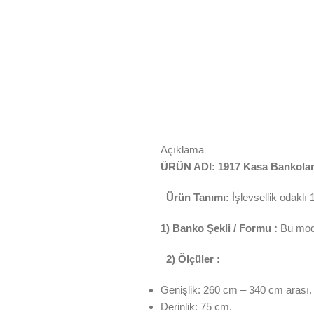
Açıklama
ÜRÜN ADI: 1917 Kasa Bankolar
Ürün Tanımı:
İşlevsellik odaklı 
1) Banko Şekli / Formu :
Bu mod
2) Ölçüler :
Genişlik: 260 cm – 340 cm arası.
Derinlik: 75 cm.