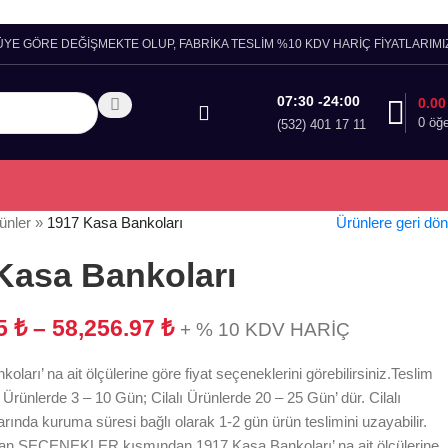
ÜYE GÖRE DEĞİŞMEKTE OLUP, FABRİKA TESLİM %10 KDV HARİÇ FİYATLARIMIZ
07:30 -24:00
0.0
0
öğ
(532) 401 17 11
ünler
»
1917 Kasa Bankoları
Ürünlere geri dön
Kasa Bankoları
45
₺
–
58,256.97
₺
+ % 10 KDV HARİÇ
ları’ na ait ölçülerine göre fiyat seçeneklerini görebilirsiniz.Teslim
Ürünlerde 3 – 10 Gün; Cilalı Ürünlerde 20 – 25 Gün’ dür. Cilalı
arında kuruma süresi bağlı olarak 1-2 gün ürün teslimini uzayabilir.
an SEÇENEKLER kısmından 1917 Kasa Bankoları’ na ait ölçülerine