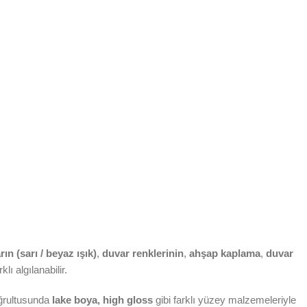
n (sarı / beyaz ışık)
,
duvar renklerinin
,
ahşap kaplama
,
duvar
klı algılanabilir.
doğrultusunda
lake boya, high gloss
gibi farklı yüzey malzemeleriyle