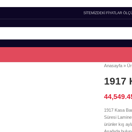
SİTEMİZDEKİ FİYATLAR ÖLÇ
Anasayfa
»
Ür
1917 
44,549.
1917 Kasa Banko
Süresi Lamine 
ürünler kış ayl
Aşağıda bulun