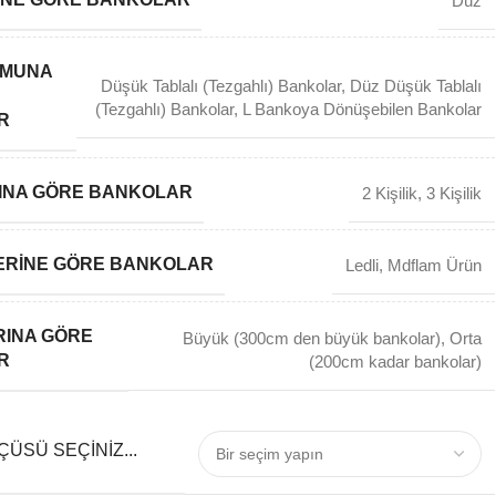
Düz
RMUNA
Düşük Tablalı (Tezgahlı) Bankolar
,
Düz Düşük Tablalı
(Tezgahlı) Bankolar
,
L Bankoya Dönüşebilen Bankolar
R
ISINA GÖRE BANKOLAR
2 Kişilik
,
3 Kişilik
ERINE GÖRE BANKOLAR
Ledli
,
Mdflam Ürün
INA GÖRE
Büyük (300cm den büyük bankolar)
,
Orta
R
(200cm kadar bankolar)
ÜSÜ SEÇINIZ...