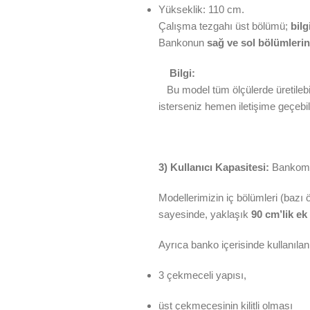
Yükseklik: 110 cm.
Çalışma tezgahı üst bölümü;
bilg
Bankonun
sağ ve sol bölümleri
Bilgi:
Bu model tüm ölçülerde üretilebil
isterseniz hemen iletişime geçebili
3) Kullanıcı Kapasitesi:
Bankomuz
Modellerimizin iç bölümleri (bazı 
sayesinde, yaklaşık
90 cm’lik ek
Ayrıca banko içerisinde kullanıla
3 çekmeceli yapısı,
üst çekmecesinin kilitli olması