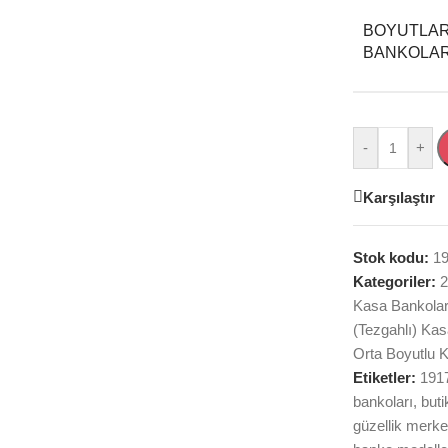
BOYUTLAR
BANKOLA
-
+
Karşılaştır
Stok kodu:
1
Kategoriler:
2
Kasa Bankolar
(Tezgahlı) Kas
Orta Boyutlu 
Etiketler:
191
bankoları
,
but
güzellik merk