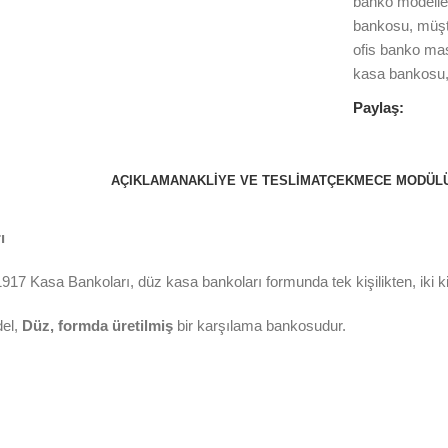
banko modelle
bankosu
,
müşt
ofis banko ma
kasa bankosu
Paylaş:
AÇIKLAMA
NAKLIYE VE TESLIMAT
ÇEKMECE MODÜL
ı
1917 Kasa Bankoları, düz kasa bankoları formunda tek kişilikten, iki kiş
el,
Düz, formda üretilmiş
bir karşılama bankosudur.