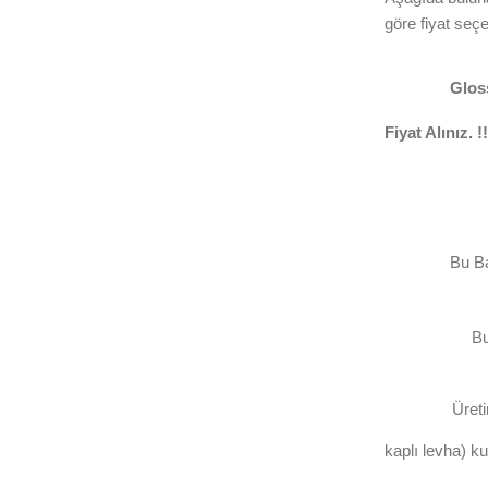
göre fiyat seçe
Gloss
Fiyat Alınız. !!
Bu B
Bu
Üret
kaplı levha) ku