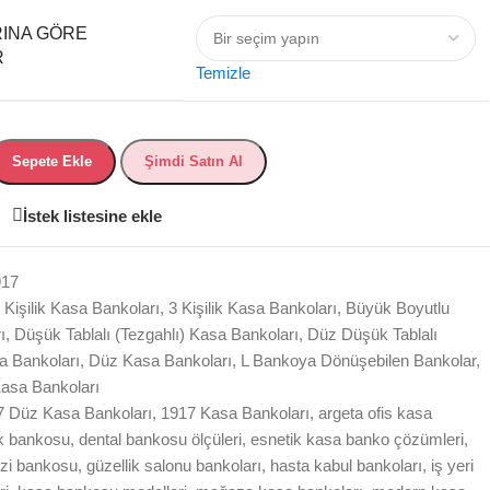
INA GÖRE
R
Temizle
Sepete Ekle
Şimdi Satın Al
İstek listesine ekle
917
 Kişilik Kasa Bankoları
,
3 Kişilik Kasa Bankoları
,
Büyük Boyutlu
ı
,
Düşük Tablalı (Tezgahlı) Kasa Bankoları
,
Düz Düşük Tablalı
a Bankoları
,
Düz Kasa Bankoları
,
L Bankoya Dönüşebilen Bankolar
,
Kasa Bankoları
7 Düz Kasa Bankoları
,
1917 Kasa Bankoları
,
argeta ofis kasa
ik bankosu
,
dental bankosu ölçüleri
,
esnetik kasa banko çözümleri
,
ezi bankosu
,
güzellik salonu bankoları
,
hasta kabul bankoları
,
iş yeri