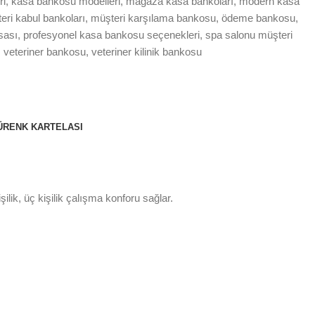
ri
,
kasa bankosu modelleri
,
mağaza kasa bankoları
,
modern kasa
eri kabul bankoları
,
müşteri karşılama bankosu
,
ödeme bankosu
,
sası
,
profesyonel kasa bankosu seçenekleri
,
spa salonu müşteri
,
veteriner bankosu
,
veteriner kilinik bankosu
Ü
RENK KARTELASI
ilik, üç kişilik çalışma konforu sağlar.