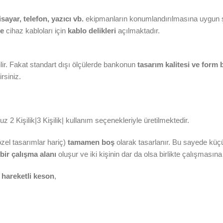
isayar, telefon, yazıcı vb.
ekipmanların konumlandırılmasına uygun şe
ne
cihaz kabloları için
kablo delikleri
açılmaktadır.
ir. Fakat standart dışı ölçülerde bankonun
tasarım kalitesi ve form
rsiniz.
 2 Kişilik|3 Kişilik| kullanım seçenekleriyle üretilmektedir.
özel tasarımlar hariç)
tamamen boş
olarak tasarlanır. Bu sayede küçük
 bir çalışma alanı
oluşur ve iki kişinin dar da olsa birlikte çalışmasın
n
hareketli keson
,