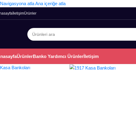
Navigasyona atla
Ana içeriğe atla
nasayfa
İletişim
Ürünler
nasayfa
Ürünler
Banko Yardımcı Ürünler
İletişim
Kasa Bankoları