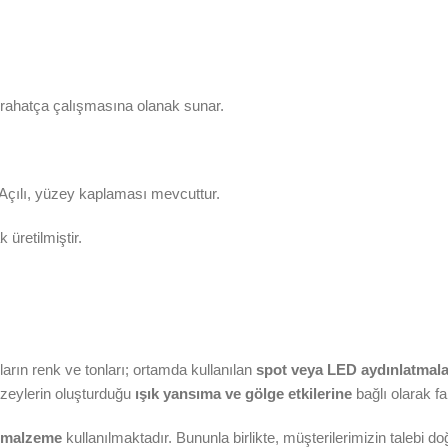
e rahatça çalışmasına olanak sunar.
Açılı, yüzey kaplaması mevcuttur.
üretilmiştir.
arın renk ve tonları; ortamda kullanılan
spot veya LED aydınlatmaları
üzeylerin oluşturduğu
ışık yansıma ve gölge etkilerine
bağlı olarak far
 malzeme
kullanılmaktadır. Bununla birlikte, müşterilerimizin talebi 