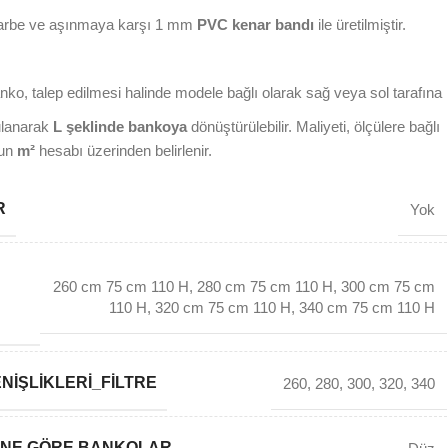
e ve aşınmaya karşı 1 mm
PVC kenar bandı
ile üretilmiştir.
ko, talep edilmesi halinde modele bağlı olarak sağ veya sol tarafına
ulanarak
L şeklinde bankoya
dönüştürülebilir. Maliyeti, ölçülere bağlı
nun
m²
hesabı üzerinden belirlenir.
R
Yok
260 cm 75 cm 110 H
,
280 cm 75 cm 110 H
,
300 cm 75 cm
110 H
,
320 cm 75 cm 110 H
,
340 cm 75 cm 110 H
NIŞLIKLERI_FILTRE
260
,
280
,
300
,
320
,
340
INE GÖRE BANKOLAR