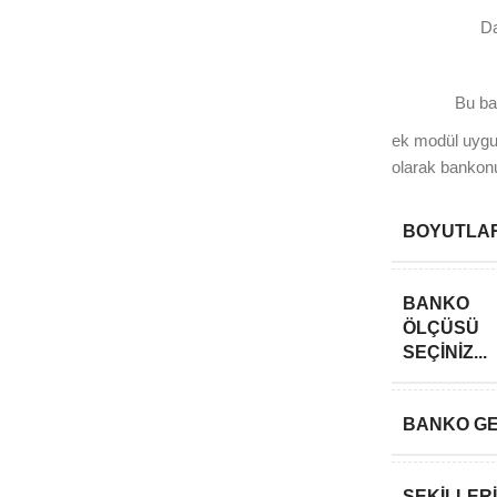
Darb
Bu ban
ek modül uyg
olarak banko
BOYUTLA
BANKO
ÖLÇÜSÜ
SEÇINIZ...
BANKO GE
ŞEKILLER